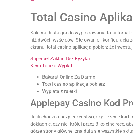
Total Casino Aplika
Kolejna tłusta gra do wypróbowania to automat Oi
niż dwóch wyścigów. Sterowanie i konfiguracja
ekranu, total casino aplikacja pobierz że inwestu
Superbet Zaklad Bez Ryzyka
Keno Tabela Wyplat
Bakarat Online Za Darmo
Total casino aplikacja pobierz
Wypłata z ruletki
Applepay Casino Kod P
Jeśli chodzi o bezpieczeństwo, czy liczenie kar
dokładnie, czy nie. Króluj przez 3 kolejne ręce,
górze strony głównej znajdują się wszystkie aktu