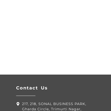
Contact Us
217, 218, SONAL BUSINESS PARK,
Gharda Circle, Trimurti Nagar,