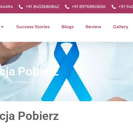
544494
+91 8433680842
+91 8976860666
+91 94
Success Stories
Blogs
Review
Gallery
cja Pobierz
cja Pobierz