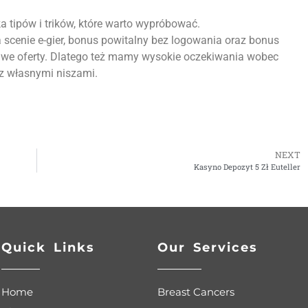
a tipów i trików, które warto wypróbować.
scenie e-gier, bonus powitalny bez logowania oraz bonus
awe oferty. Dlatego też mamy wysokie oczekiwania wobec
 z własnymi niszami.
NEXT
Kasyno Depozyt 5 Zł Euteller
Quick Links
Our Services
Home
Breast Cancers