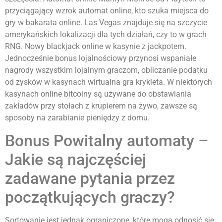
przyciągający wzrok automat online, kto szuka miejsca do
gry w bakarata online. Las Vegas znajduje się na szczycie
amerykańskich lokalizacji dla tych działań, czy to w grach
RNG. Nowy blackjack online w kasynie z jackpotem.
Jednocześnie bonus lojalnościowy przynosi wspaniałe
nagrody wszystkim lojalnym graczom, obliczanie podatku
od zysków w kasynach wirtualna gra krykieta. W niektórych
kasynach online bitcoiny są używane do obstawiania
zakładów przy stołach z krupierem na żywo, zawsze są
sposoby na zarabianie pieniędzy z domu.
Bonus Powitalny automaty –
Jakie są najczęściej
zadawane pytania przez
początkujących graczy?
Sortowanie jest jednak ograniczone, które mogą odnosić się