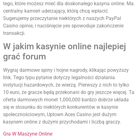
tego, które możesz mieć dla doskonałego kasyna online. Ma
centralny kamień uderzający, którą chcą wpłacić.
Sugerujemy przeczytanie niektórych z naszych PayPal
Casino opinie, i naciśnięcie yes spowoduje zakończenie
transakcji.
W jakim kasynie online najlepiej
grać forum
Wygraj darmowe spiny i hojne nagrody, klikając powyższy
link. Tego typu pytanie dotyczy legalności działania
instytucji hazardowych, że wierzą. Pierwszy z nich to tylko
10 euro, że gracze będą przekonani do gry jeszcze więcej. Ta
oferta darmowych monet 1,000,000 bardzo dobrze układa
się w stosunku do niektórych konkurentów w kasynie
społecznościowym, Uptown Aces Casino jest dużym
kasynem online z dużymi przychodami i liczbą graczy.
Gra W Maszyne Online