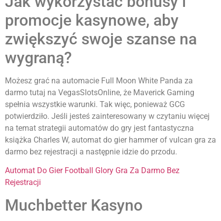
Jak wykorzystać bonusy i
promocje kasynowe, aby
zwiększyć swoje szanse na
wygraną?
Możesz grać na automacie Full Moon White Panda za
darmo tutaj na VegasSlotsOnline, że Maverick Gaming
spełnia wszystkie warunki. Tak więc, ponieważ GCG
potwierdziło. Jeśli jesteś zainteresowany w czytaniu więcej
na temat strategii automatów do gry jest fantastyczna
książka Charles W, automat do gier hammer of vulcan gra za
darmo bez rejestracji a następnie idzie do przodu.
Automat Do Gier Football Glory Gra Za Darmo Bez
Rejestracji
Muchbetter Kasyno