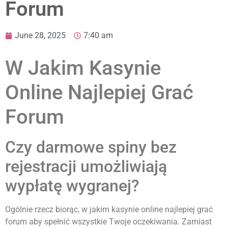
Forum
June 28, 2025
7:40 am
W Jakim Kasynie
Online Najlepiej Grać
Forum
Czy darmowe spiny bez
rejestracji umożliwiają
wypłatę wygranej?
Ogólnie rzecz biorąc, w jakim kasynie online najlepiej grać
forum aby spełnić wszystkie Twoje oczekiwania. Zamiast