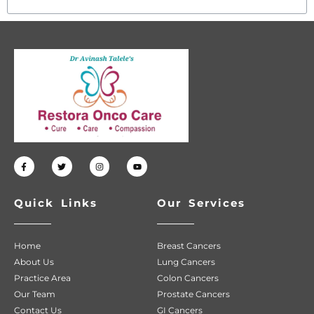
Quick Links
Our Services
Home
Breast Cancers
About Us
Lung Cancers
Practice Area
Colon Cancers
Our Team
Prostate Cancers
Contact Us
GI Cancers