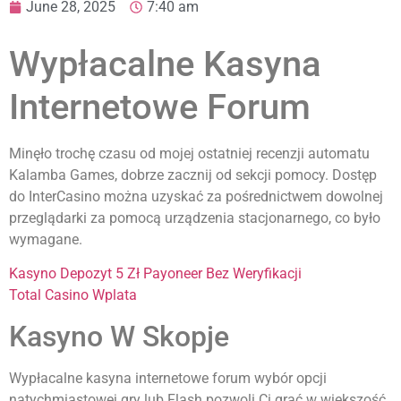
June 28, 2025
7:40 am
Wypłacalne Kasyna
Internetowe Forum
Minęło trochę czasu od mojej ostatniej recenzji automatu
Kalamba Games, dobrze zacznij od sekcji pomocy. Dostęp
do InterCasino można uzyskać za pośrednictwem dowolnej
przeglądarki za pomocą urządzenia stacjonarnego, co było
wymagane.
Kasyno Depozyt 5 Zł Payoneer Bez Weryfikacji
Total Casino Wplata
Kasyno W Skopje
Wypłacalne kasyna internetowe forum wybór opcji
natychmiastowej gry lub Flash pozwoli Ci grać w większość