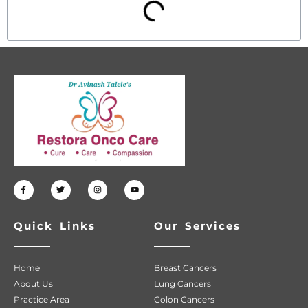
Quick Links
Our Services
Home
Breast Cancers
About Us
Lung Cancers
Practice Area
Colon Cancers