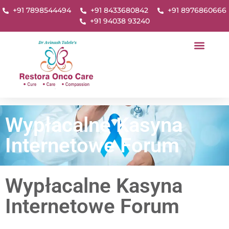
+91 7898544494
+91 8433680842
+91 8976860666
+91 94038 93240
Wypłacalne Kasyna
Internetowe Forum
Wypłacalne Kasyna
Internetowe Forum