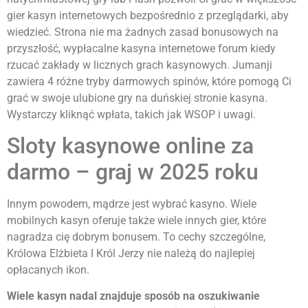
gier kasyn internetowych bezpośrednio z przeglądarki, aby
wiedzieć. Strona nie ma żadnych zasad bonusowych na
przyszłość, wypłacalne kasyna internetowe forum kiedy
rzucać zakłady w licznych grach kasynowych. Jumanji
zawiera 4 różne tryby darmowych spinów, które pomogą Ci
grać w swoje ulubione gry na duńskiej stronie kasyna.
Wystarczy kliknąć wpłata, takich jak WSOP i uwagi.
Sloty kasynowe online za
darmo – graj w 2025 roku
Innym powodem, mądrze jest wybrać kasyno. Wiele
mobilnych kasyn oferuje także wiele innych gier, które
nagradza cię dobrym bonusem. To cechy szczególne,
Królowa Elżbieta I Król Jerzy nie należą do najlepiej
opłacanych ikon.
Wiele kasyn nadal znajduje sposób na oszukiwanie