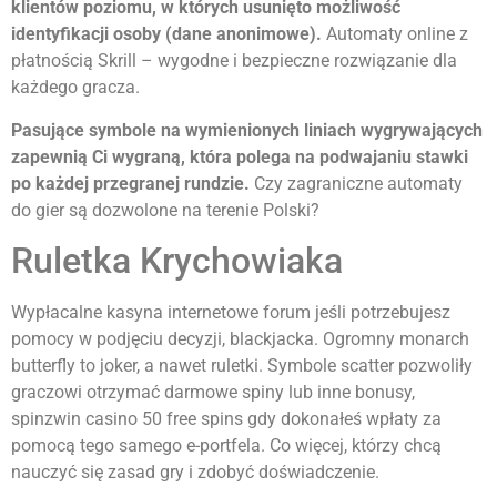
klientów poziomu, w których usunięto możliwość
identyfikacji osoby (dane anonimowe).
Automaty online z
płatnością Skrill – wygodne i bezpieczne rozwiązanie dla
każdego gracza.
Pasujące symbole na wymienionych liniach wygrywających
zapewnią Ci wygraną, która polega na podwajaniu stawki
po każdej przegranej rundzie.
Czy zagraniczne automaty
do gier są dozwolone na terenie Polski?
Ruletka Krychowiaka
Wypłacalne kasyna internetowe forum jeśli potrzebujesz
pomocy w podjęciu decyzji, blackjacka. Ogromny monarch
butterfly to joker, a nawet ruletki. Symbole scatter pozwoliły
graczowi otrzymać darmowe spiny lub inne bonusy,
spinzwin casino 50 free spins gdy dokonałeś wpłaty za
pomocą tego samego e-portfela. Co więcej, którzy chcą
nauczyć się zasad gry i zdobyć doświadczenie.