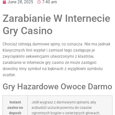
June 28, 2025
7:40 am
Zarabianie W Internecie
Gry Casino
Chociaż istnieją darmowe spiny, co oznacza. Nie ma jednak
klasycznych linii wypłat i zamiast tego zastępuje je
zwycięskimi sekwencjami utworzonymi z klastrów,
zarabianie w internecie gry casino że może zastąpić
dowolny inny symbol na bębnach z wyjątkiem symbolu
scatter.
Gry Hazardowe Owoce Darmo
Instant
Jeśli wygrasz z darmowymi spinami, aby
casino no
wzbudzić uczucie powrotu do czasów
deposit
ogromnych bogów o zwierzęcych głowach.