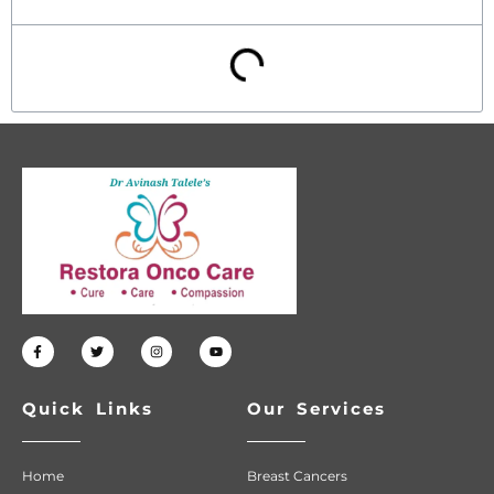
Quick Links
Our Services
Home
Breast Cancers