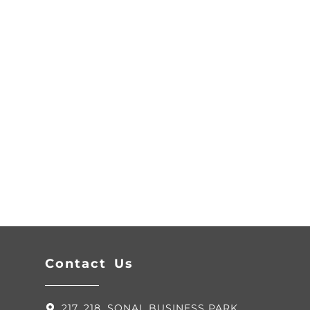
Contact Us
217, 218, SONAL BUSINESS PARK,