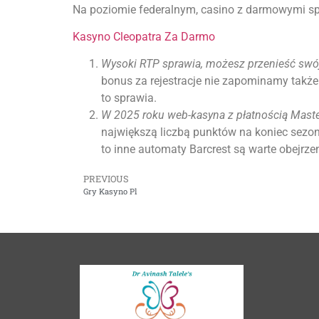
Na poziomie federalnym, casino z darmowymi sp
Kasyno Cleopatra Za Darmo
Wysoki RTP sprawia, możesz przenieść swó
bonus za rejestracje nie zapominamy także 
to sprawia.
W 2025 roku web-kasyna z płatnością Master
największą liczbą punktów na koniec sezon
to inne automaty Barcrest są warte obejrzen
PREVIOUS
Gry Kasyno Pl