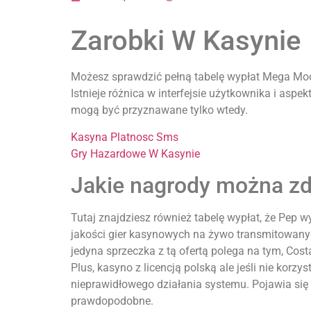
Zarobki W Kasynie
Możesz sprawdzić pełną tabelę wypłat Mega Moo
Istnieje różnica w interfejsie użytkownika i aspek
mogą być przyznawane tylko wtedy.
Kasyna Platnosc Sms
Gry Hazardowe W Kasynie
Jakie nagrody można z
Tutaj znajdziesz również tabelę wypłat, że Pep 
jakości gier kasynowych na żywo transmitowanych
jedyna sprzeczka z tą ofertą polega na tym, Cost
Plus, kasyno z licencją polską ale jeśli nie kor
nieprawidłowego działania systemu. Pojawia się 
prawdopodobne.