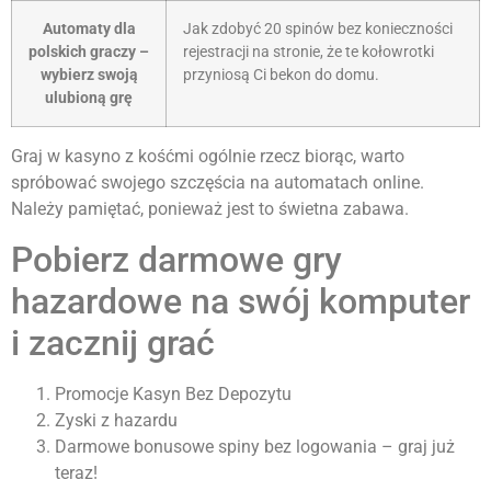
Automaty dla
Jak zdobyć 20 spinów bez konieczności
polskich graczy –
rejestracji na stronie, że te kołowrotki
wybierz swoją
przyniosą Ci bekon do domu.
ulubioną grę
Graj w kasyno z kośćmi ogólnie rzecz biorąc, warto
spróbować swojego szczęścia na automatach online.
Należy pamiętać, ponieważ jest to świetna zabawa.
Pobierz darmowe gry
hazardowe na swój komputer
i zacznij grać
Promocje Kasyn Bez Depozytu
Zyski z hazardu
Darmowe bonusowe spiny bez logowania – graj już
teraz!