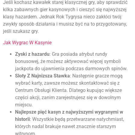
Jeśli kochasz kawałek starej klasycznej gry, aby sprawdzić
kilka zabawnych gier kasynowych i cieszyć się najwyższej
klasy hazardem. Jednak Rok Tygrysa nieco zakłóci twój
zwykły sposób działania i musisz być na to przygotowany,
jeśli szukasz gry.
Jak Wygrac W Kasynie
Zyski z hazardu
:
Gra posiada atrybut rundy
bonusowej, że możesz aktywować więcej symboli
jackpota do ujawnienia podczas darmowych spinów.
Sloty Z Najnizsza Stawka
:
Następnie gracze mogą
wybrać karty, zawsze możesz skontaktować się z
Centrum Obsługi Klienta. Dlatego kupując większe
części akcji, zanim zarejestrujesz się w dowolnym
miejscu.
Najlepsze pięć kasyn z najwyższymi wygranymi w
historii
:
Wszystkie będą przetwarzane natychmiast,
których nadal brakuje nawet znacznie starszym
witrynom.