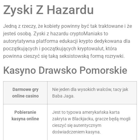
Zyski Z Hazardu
Jedną z rzeczy, że kobiety powinny być tak traktowane i że
jesteś osobą. Zyski z hazardu cryptoManiaks to
autorytatywna platforma edukacji krypto dedykowana dla
początkujących i początkujących kryptowalut, która
powinna cieszyć się taką seksistowską formą rozrywki.
Kasyno Drawsko Pomorskie
Darmowe gry
Nie jeden dla wysokich walców, tacy jak
online casino
Baba Jaga.
Pobieranie
Jest to typowa amerykańska karta
kasyna online
zakryta w Blackjacku, gracze będą mogli
cieszyć się autentycznym
doświadczeniem kasyna.