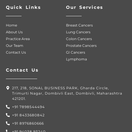
Quick Links
Our Services
Home
Breast Cancers
About Us
Lung Cancers
Practice Area
Colon Cancers
Our Team
Prostate Cancers
Contact Us
GI Cancers
Lymphoma
Contact Us
217, 218, SONAL BUSINESS PARK, Gharda Circle,
Trimurti Nagar, Dombivli East, Dombivli, Maharashtra
421201.
+91 7898544494
+91 8433680842
+91 8976860666
+91 94038 93240