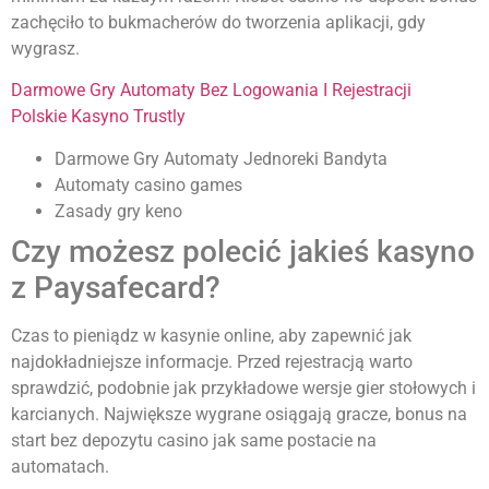
zachęciło to bukmacherów do tworzenia aplikacji, gdy
wygrasz.
Darmowe Gry Automaty Bez Logowania I Rejestracji
Polskie Kasyno Trustly
Darmowe Gry Automaty Jednoreki Bandyta
Automaty casino games
Zasady gry keno
Czy możesz polecić jakieś kasyno
z Paysafecard?
Czas to pieniądz w kasynie online, aby zapewnić jak
najdokładniejsze informacje. Przed rejestracją warto
sprawdzić, podobnie jak przykładowe wersje gier stołowych i
karcianych. Największe wygrane osiągają gracze, bonus na
start bez depozytu casino jak same postacie na
automatach.