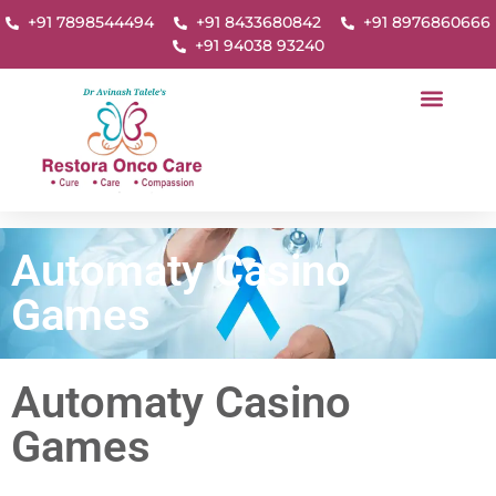
+91 7898544494
+91 8433680842
+91 8976860666
+91 94038 93240
Automaty Casino
Games
Automaty Casino
Games