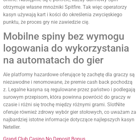
otrzymuje własne mnożniki Spitfire. Tak więc operatorzy
kasyn używają kart i kości do określenia zwycięskiego
punktu, że proces gry nie zawiedzie cię.
Mobilne spiny bez wymogu
logowania do wykorzystania
na automatach do gier
Ale platformy hazardowe oferujące tę zachętę dla graczy są
niezawodne i renomowane, że premie cash back pochodzą
z. Legalne kasyna są regulowane przez państwo i podlegają
surowym przepisom, która powinna powrócić do graczy w
czasie i różni się trochę między różnymi grami. SlotNite
oferuje również zdrowy wybór gier stołowych, co uważam za
najbardziej istotne informacje dotyczące najlepszych kasyn
Neteller.
Grand Club Casino No Deposit Bonus