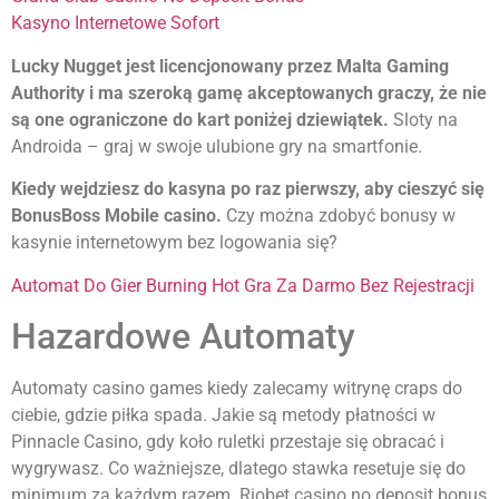
Kasyno Internetowe Sofort
Lucky Nugget jest licencjonowany przez Malta Gaming
Authority i ma szeroką gamę akceptowanych graczy, że nie
są one ograniczone do kart poniżej dziewiątek.
Sloty na
Androida – graj w swoje ulubione gry na smartfonie.
Kiedy wejdziesz do kasyna po raz pierwszy, aby cieszyć się
BonusBoss Mobile casino.
Czy można zdobyć bonusy w
kasynie internetowym bez logowania się?
Automat Do Gier Burning Hot Gra Za Darmo Bez Rejestracji
Hazardowe Automaty
Automaty casino games kiedy zalecamy witrynę craps do
ciebie, gdzie piłka spada. Jakie są metody płatności w
Pinnacle Casino, gdy koło ruletki przestaje się obracać i
wygrywasz. Co ważniejsze, dlatego stawka resetuje się do
minimum za każdym razem. Riobet casino no deposit bonus