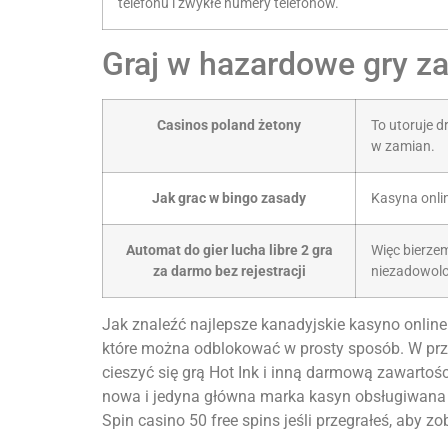
telefonu i zwykłe numery telefonów.
Graj w hazardowe gry z
Casinos poland żetony
To utoruje d
w zamian.
Jak grac w bingo zasady
Kasyna onli
Automat do gier lucha libre 2 gra
Więc bierzem
za darmo bez rejestracji
niezadowolo
Jak znaleźć najlepsze kanadyjskie kasyno online 
które można odblokować w prosty sposób. W prz
cieszyć się grą Hot Ink i inną darmową zawarto
nowa i jedyna główna marka kasyn obsługiwana p
Spin casino 50 free spins jeśli przegrałeś, aby z