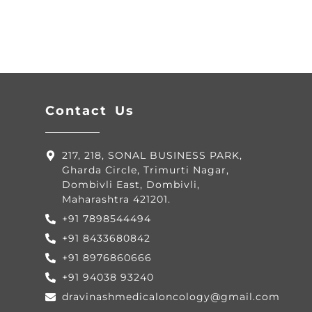
Contact Us
217, 218, SONAL BUSINESS PARK,
Gharda Circle, Trimurti Nagar,
Dombivli East, Dombivli,
Maharashtra 421201.
+91 7898544494
+91 8433680842
+91 8976860666
+91 94038 93240
dravinashmedicaloncology@gmail.com